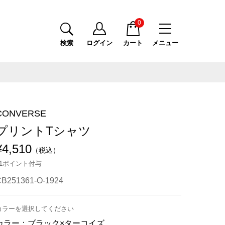
0
検索
ログイン
カート
メニュー
CONVERSE
プリントTシャツ
¥4,510
（税込）
41ポイント付与
B251361-O-1924
カラーを選択してください
カラー：
ブラック×ターコイズ