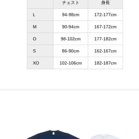
チェスト
身長
L
94-98cm
172-177cm
M
90-94cm
167-172cm
O
98-102cm
177-182cm
S
86-90cm
162-167cm
XO
102-106cm
182-187cm