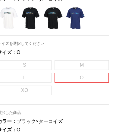
サイズを選択してください
サイズ：
O
S
M
L
O
XO
選択した商品
カラー：
ブラック×ターコイズ
サイズ：
O