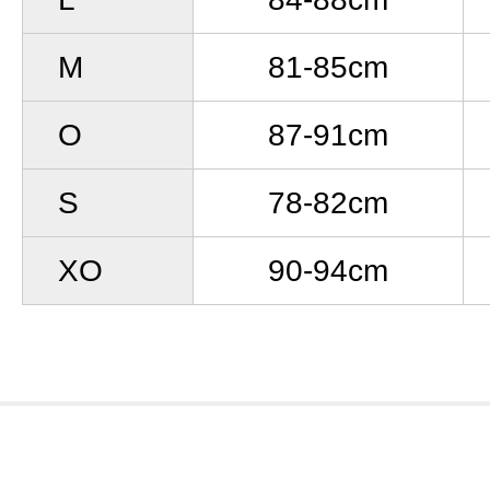
M
81-85cm
O
87-91cm
S
78-82cm
XO
90-94cm