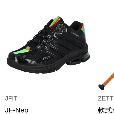
JFIT
ZETT
JF-Neo
軟式