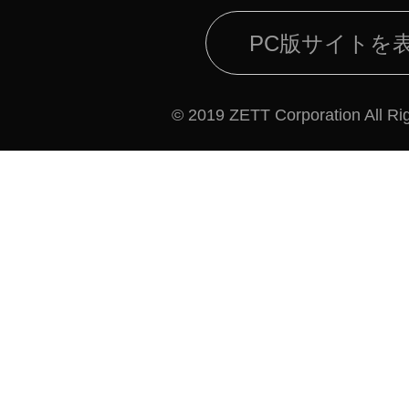
PC版サイトを
© 2019 ZETT Corporation All Ri