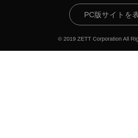
PC版サイトを
© 2019 ZETT Corporation All Ri