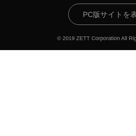
PC版サイトを
© 2019 ZETT Corporation All Ri