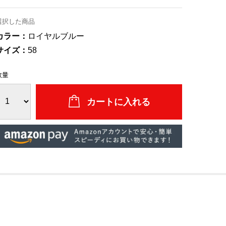
選択した商品
カラー：
ロイヤルブルー
サイズ：
58
数量