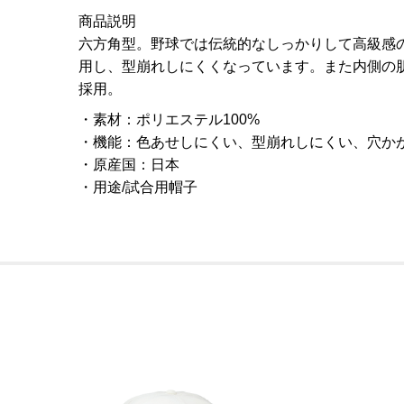
商品説明
六方角型。野球では伝統的なしっかりして高級感
用し、型崩れしにくくなっています。また内側の
採用。
素材
：
ポリエステル100%
機能
：
色あせしにくい、型崩れしにくい、穴か
原産国
：
日本
用途/試合用帽子