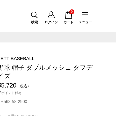
0
検索
ログイン
カート
メニュー
ZETT BASEBALL
野球 帽子 ダブルメッシュ タフデ
イズ
¥5,720
（税込）
52ポイント付与
H563-58-2500