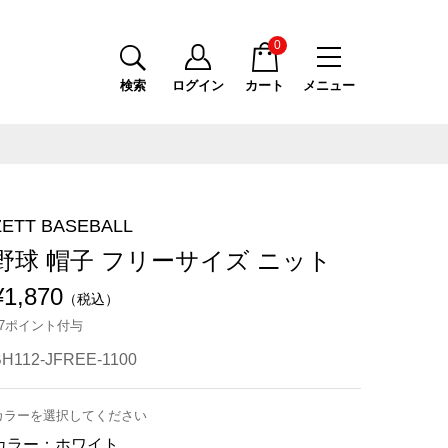
0
検索
ログイン
カート
メニュー
ZETT BASEBALL
野球 帽子 フリーサイズ ニット
¥1,870
（税込）
17ポイント付与
BH112-JFREE-1100
カラーを選択してください
カラー：
ホワイト