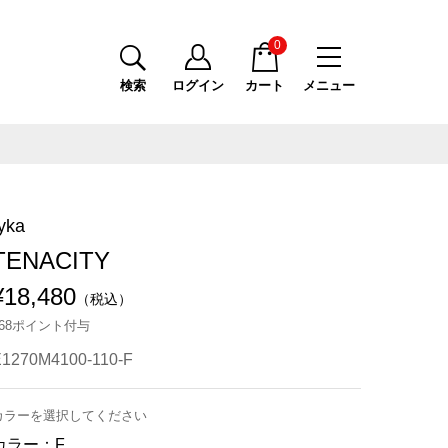
0
検索
ログイン
カート
メニュー
yka
TENACITY
¥18,480
（税込）
168ポイント付与
1270M4100-110-F
カラーを選択してください
カラー：
F