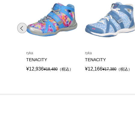
ryka
ryka
TENACITY
TENACITY
¥12,936
¥12,166
¥18,480
（税込）
¥17,380
（税込）