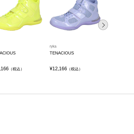
ryka
ryka
ACIOUS
TENACIOUS
TENACITY
,166
¥12,166
¥12,166
（税込）
（税込）
（税