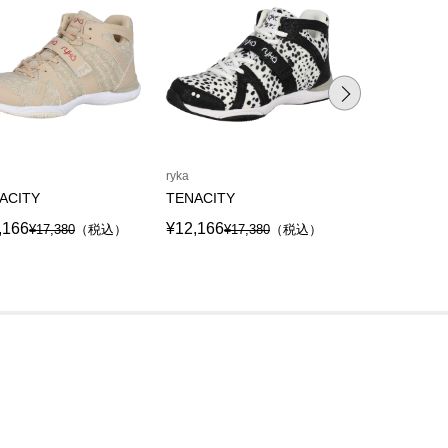
ryka
ryka
ACITY
TENACITY
TENACITY
,166
¥12,166
¥12,166
¥17,380
（税込）
¥17,380
（税込）
¥17,