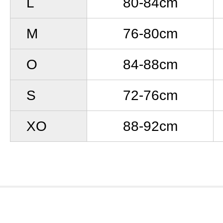
L
80-84cm
M
76-80cm
O
84-88cm
S
72-76cm
XO
88-92cm