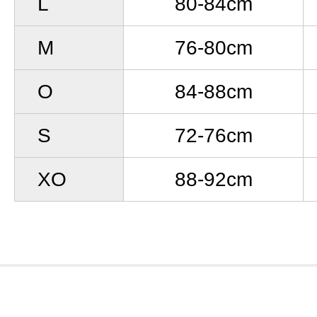
L
80-84cm
M
76-80cm
O
84-88cm
S
72-76cm
XO
88-92cm