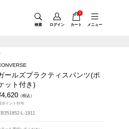
0
検索
ログイン
カート
メニュー
)
CONVERSE
ガールズプラクティスパンツ(ポ
ケット付き)
¥4,620
（税込）
42ポイント付与
B351852-L-1911