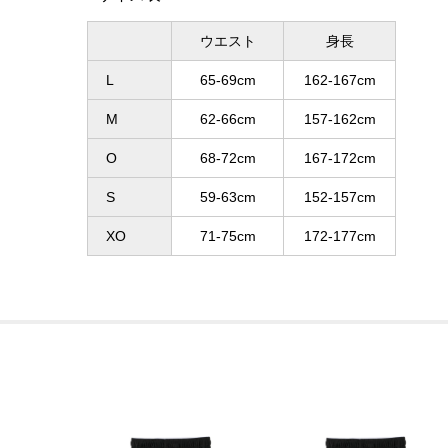
ウエスト
身長
L
65-69cm
162-167cm
M
62-66cm
157-162cm
O
68-72cm
167-172cm
S
59-63cm
152-157cm
XO
71-75cm
172-177cm