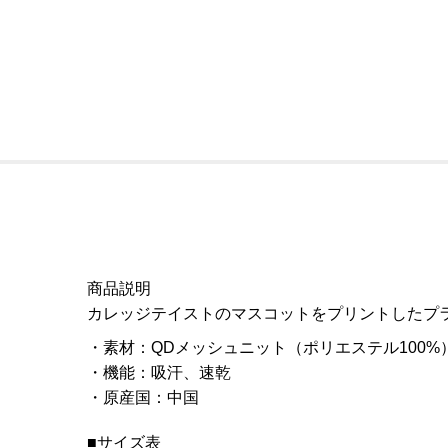
商品説明
カレッジテイストのマスコットをプリントしたプ
素材
：
QDメッシュニット（ポリエステル100%
機能
：
吸汗、速乾
原産国
：
中国
■サイズ表