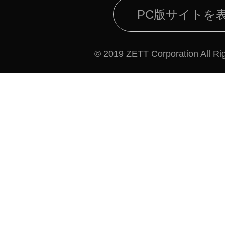
PC版サイトを
© 2019 ZETT Corporation All Ri