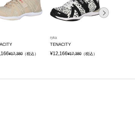
ryka
ryka
ACITY
TENACITY
TENACITY
,166
¥12,166
¥12,166
¥17,380
（税込）
¥17,380
（税込）
¥17,