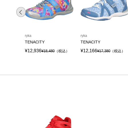
ryka
ryka
TENACITY
TENACITY
¥12,936
¥12,166
¥18,480
（税込）
¥17,380
（税込）