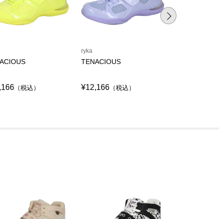
ryka
ryka
ACIOUS
TENACIOUS
TENACITY
,166
¥12,166
¥12,166
（税込）
（税込）
（税