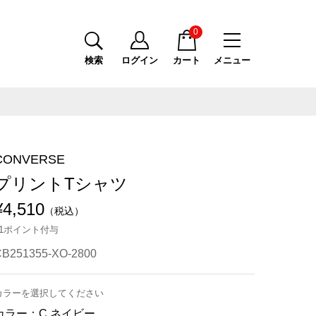
0
検索
ログイン
カート
メニュー
CONVERSE
プリントTシャツ
¥4,510
（税込）
41ポイント付与
CB251355-XO-2800
カラーを選択してください
カラー：
C.ネイビー