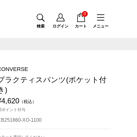
0
検索
ログイン
カート
メニュー
CONVERSE
プラクティスパンツ(ポケット付
き)
¥4,620
（税込）
42ポイント付与
CB251860-XO-1100