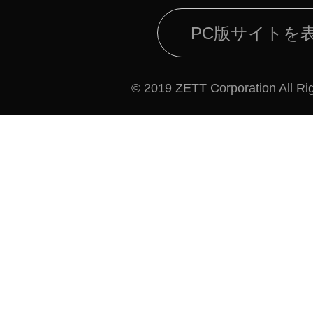
PC版サイトを
© 2019 ZETT Corporation All Ri