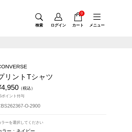
0
検索
ログイン
カート
メニュー
CONVERSE
プリントTシャツ
¥4,950
（税込）
45ポイント付与
CBS262367-O-2900
カラーを選択してください
カラー：
ネイビー