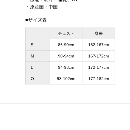
原産国
：
中国
■サイズ表
チェスト
身長
S
86-90cm
162-167cm
M
90-94cm
167-172cm
L
94-98cm
172-177cm
O
98-102cm
177-182cm