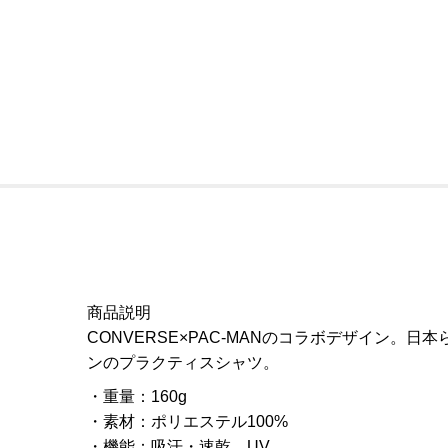
商品説明
CONVERSE×PAC-MANのコラボデザイン
ンのプラクティスシャツ。
重量
：
160g
素材
：
ポリエステル100%
機能
：
吸汗・速乾、UV