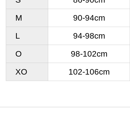
M
90-94cm
L
94-98cm
O
98-102cm
XO
102-106cm