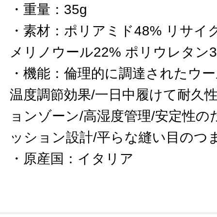
重量
：
35g
素材
：
ポリアミド48% リサイ
メリノウール22% ポリウレタン3
機能
：
倫理的に調達されたウー
温度調節効果/一日中履けて耐久
ョンゾーン/高湿度管理/安定性
ッション設計/平らな縫い目のつま
原産国
：
イタリア