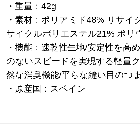
重量
：
42g
素材
：
ポリアミド48% リサイ
サイクルポリエステル21% ポリ
機能
：
速乾性生地/安定性を高
のないスピードを実現する軽量ク
然な消臭機能/平らな縫い目のつま
原産国
：
スペイン