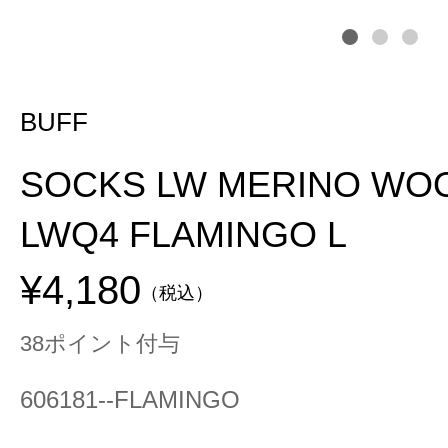
BUFF
SOCKS LW MERINO WO
LWQ4 FLAMINGO L
¥4,180
（税込）
38ポイント付与
606181--FLAMINGO