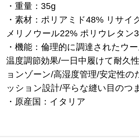
重量
：
35g
素材
：
ポリアミド48% リサイ
メリノウール22% ポリウレタン3
機能
：
倫理的に調達されたウー
温度調節効果/一日中履けて耐久
ョンゾーン/高湿度管理/安定性
ッション設計/平らな縫い目のつま
原産国
：
イタリア