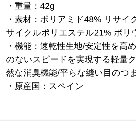
重量
：
42g
素材
：
ポリアミド48% リサイ
サイクルポリエステル21% ポリ
機能
：
速乾性生地/安定性を高
のないスピードを実現する軽量ク
然な消臭機能/平らな縫い目のつま
原産国
：
スペイン