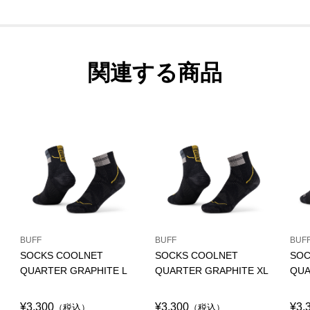
関連する商品
BUFF
BUFF
BUF
SOCKS COOLNET
SOCKS COOLNET
SOC
QUARTER GRAPHITE L
QUARTER GRAPHITE XL
QUA
¥3,300
¥3,300
¥3,
（税込）
（税込）