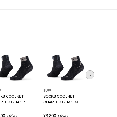
F
BUFF
BUFF
KS COOLNET
SOCKS COOLNET
SOCKS COO
RTER BLACK S
QUARTER BLACK M
QUARTER BL
300
¥3,300
¥3,300
（税込）
（税込）
（税