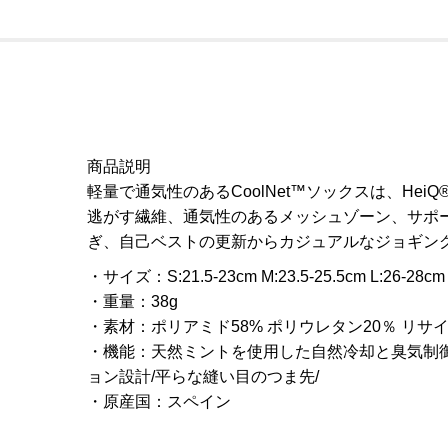
商品説明
軽量で通気性のあるCoolNet™ソックスは、HeiQ® S
逃がす繊維、通気性のあるメッシュゾーン、サポ
ぎ、自己ベストの更新からカジュアルなジョギン
サイズ
：
S:21.5-23cm M:23.5-25.5cm L:26-28cm
重量
：
38g
素材
：
ポリアミド58% ポリウレタン20％ リサ
機能
：
天然ミントを使用した自然冷却と臭気制御
ョン設計/平らな縫い目のつま先/
原産国
：
スペイン