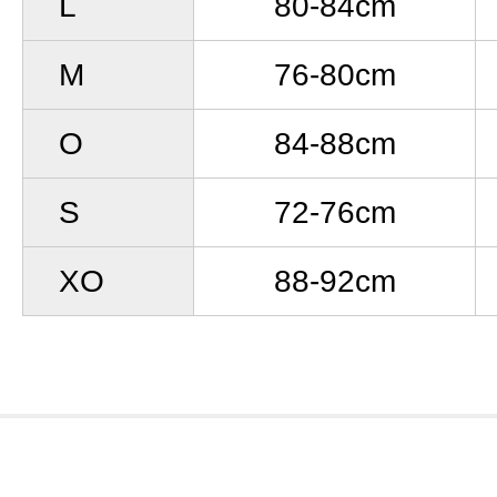
L
80-84cm
M
76-80cm
O
84-88cm
S
72-76cm
XO
88-92cm