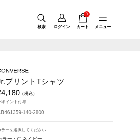
0
検索
ログイン
カート
メニュー
CONVERSE
Jr.プリントTシャツ
¥4,180
（税込）
38ポイント付与
B461359-140-2800
カラーを選択してください
カラー：
C.ネイビー