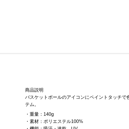
商品説明
バスケットボールのアイコンにペイントタッチで
テム。
重量
：
140g
素材
：
ポリエステル100%
機能
：
吸汗・速乾、UV