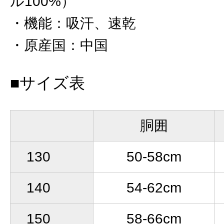
ル100%）
機能
：
吸汗、速乾
原産国
：
中国
■サイズ表
胴囲
130
50-58cm
140
54-62cm
150
58-66cm