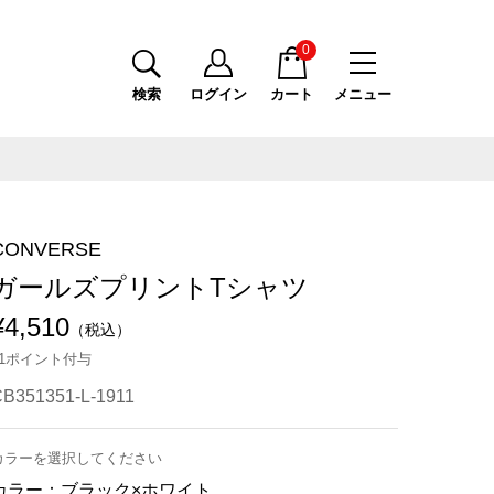
0
検索
ログイン
カート
メニュー
CONVERSE
ガールズプリントTシャツ
¥4,510
（税込）
41ポイント付与
B351351-L-1911
カラーを選択してください
カラー：
ブラック×ホワイト