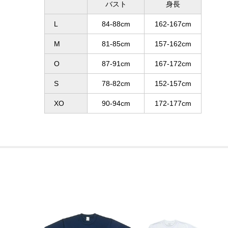
バスト
身長
L
84-88cm
162-167cm
M
81-85cm
157-162cm
O
87-91cm
167-172cm
S
78-82cm
152-157cm
XO
90-94cm
172-177cm