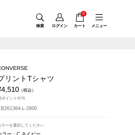
0
検索
ログイン
カート
メニュー
CONVERSE
プリントTシャツ
¥4,510
（税込）
41ポイント付与
B261364-L-2800
カラーを選択してください
カラー：
C.ネイビー