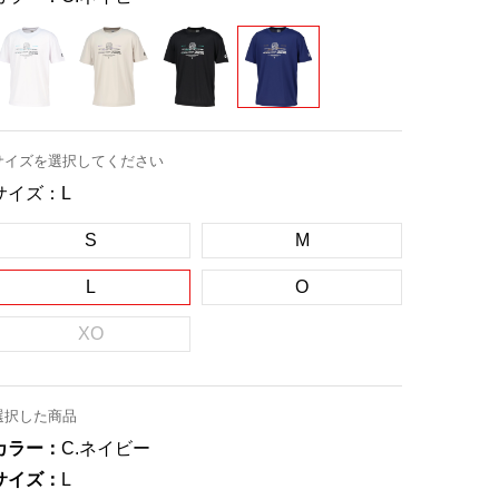
サイズを選択してください
サイズ：
L
S
M
L
O
XO
選択した商品
カラー：
C.ネイビー
サイズ：
L