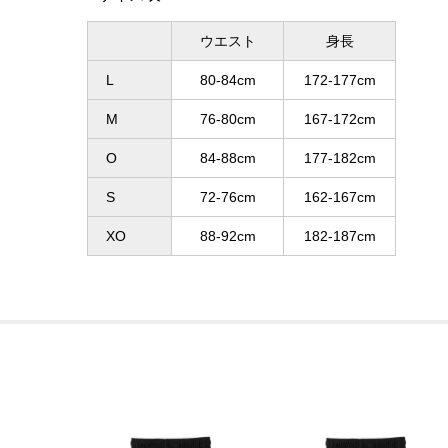
ウエスト
身長
L
80-84cm
172-177cm
M
76-80cm
167-172cm
O
84-88cm
177-182cm
S
72-76cm
162-167cm
XO
88-92cm
182-187cm