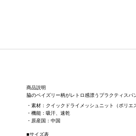
商品説明
脇のペイズリー柄がレトロ感漂うプラクティスパ
素材
：
クイックドライメッシュニット（ポリエス
機能
：
吸汗、速乾
原産国
：
中国
■サイズ表