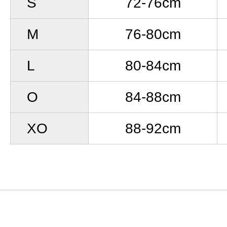
S
72-76cm
M
76-80cm
L
80-84cm
O
84-88cm
XO
88-92cm