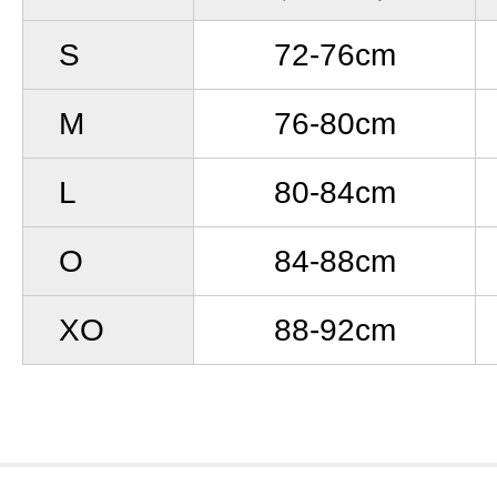
S
72-76cm
M
76-80cm
L
80-84cm
O
84-88cm
XO
88-92cm