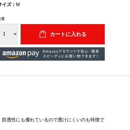
サイズ：
M
数量
。防透性にも優れているので透けにくいのも特徴で