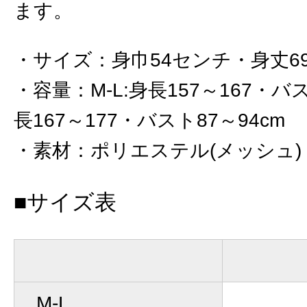
ます。
サイズ
：
身巾54センチ・身丈69
容量
：
M-L:身長157～167・バ
長167～177・バスト87～94cm
素材
：
ポリエステル(メッシュ)
■サイズ表
M-L