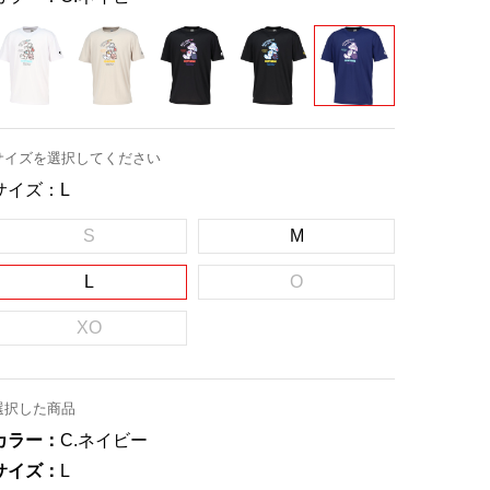
サイズを選択してください
サイズ：
L
S
M
L
O
XO
選択した商品
カラー：
C.ネイビー
サイズ：
L