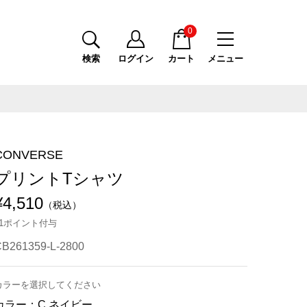
0
検索
ログイン
カート
メニュー
CONVERSE
プリントTシャツ
¥4,510
（税込）
41ポイント付与
B261359-L-2800
カラーを選択してください
カラー：
C.ネイビー