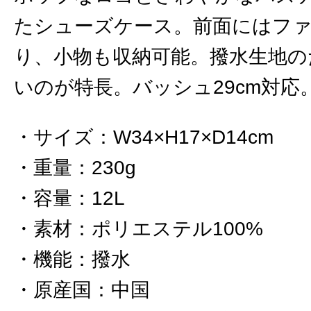
たシューズケース。前面にはフ
り、小物も収納可能。撥水生地の
いのが特長。バッシュ29cm対応
サイズ
：
W34×H17×D14cm
重量
：
230g
容量
：
12L
素材
：
ポリエステル100%
機能
：
撥水
原産国
：
中国