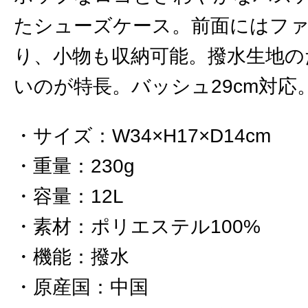
たシューズケース。前面にはフ
り、小物も収納可能。撥水生地の
いのが特長。バッシュ29cm対応
サイズ
：
W34×H17×D14cm
重量
：
230g
容量
：
12L
素材
：
ポリエステル100%
機能
：
撥水
原産国
：
中国