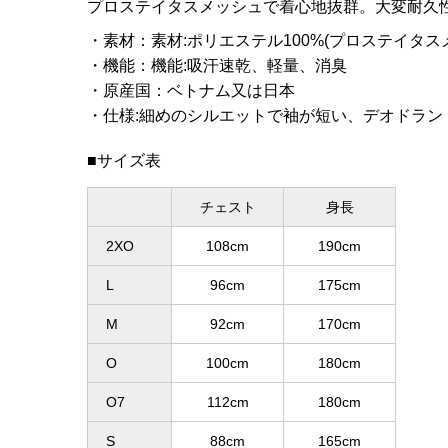
プロステイタスメッシュで着心地抜群。大変耐久
素材
：
素材:ポリエステル100%(プロステイタス
機能
：
機能:吸汗速乾、軽量、消臭
原産国
：
ベトナム又は日本
仕様:細めのシルエットで袖が短い、デオドラン
■サイズ表
チェスト
身長
2XO
108cm
190cm
L
96cm
175cm
M
92cm
170cm
O
100cm
180cm
O7
112cm
180cm
S
88cm
165cm