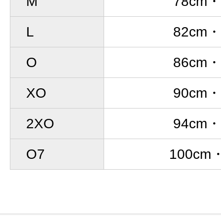
M
78cm
L
82cm
O
86cm
XO
90cm
2XO
94cm
O7
100cm