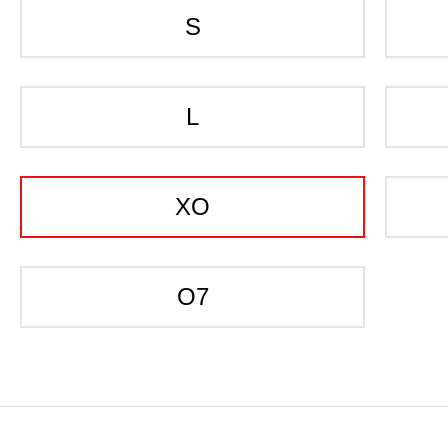
S
L
XO
O7