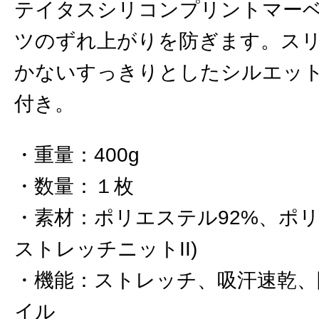
テイタスシリコンプリントマー
ツのずれ上がりを防ぎます。ス
かないすっきりとしたシルエット
付き。
重量
：
400g
数量
：
１枚
素材
：
ポリエステル92%、ポリ
ストレッチニットII)
機能
：
ストレッチ、吸汗速乾、
イル