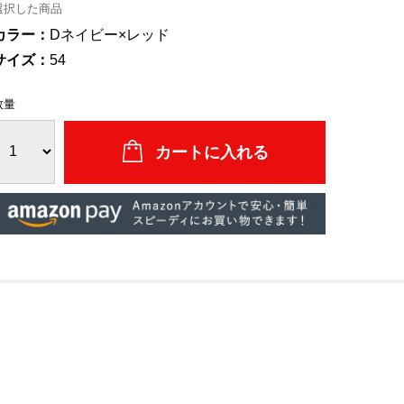
選択した商品
カラー：
Dネイビー×レッド
サイズ：
54
数量