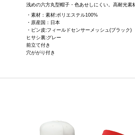
浅めの六方丸型帽子・色あせしにくい。高耐光素材タ
素材
：
素材:ポリエステル100%
原産国
：
日本
ピン皮:フィールドセンサーメッシュ(ブラック)
ヒサシ裏:グレー
前立て付き
穴ががり付き