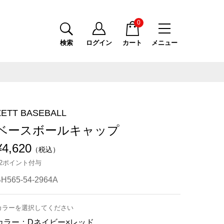
0
検索
ログイン
カート
メニュー
ZETT BASEBALL
ベースボールキャップ
¥4,620
（税込）
42ポイント付与
H565-54-2964A
カラーを選択してください
カラー：
Dネイビー×レッド