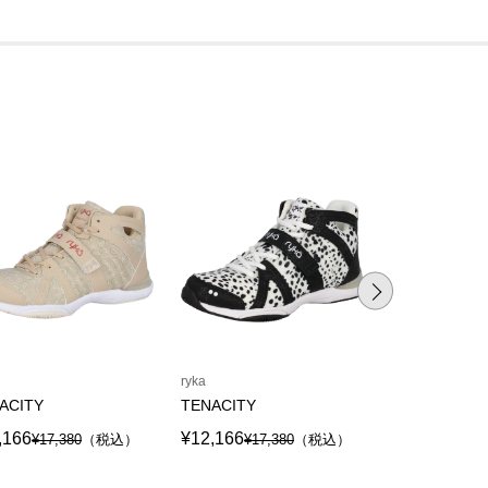
ryka
ryka
ACITY
TENACITY
TENACITY
,166
¥12,166
¥12,166
¥17,380
（税込）
¥17,380
（税込）
¥17,