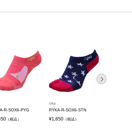
ryka
ryka
A-R-SOX6-PYG
RYKA-R-SOX6-STN
RYKA-R-SOX
650
¥1,650
¥1,650
（税込）
（税込）
（税