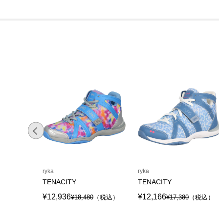
ryka
ryka
TENACITY
TENACITY
¥12,936
¥12,166
¥18,480
（税込）
¥17,380
（税込）