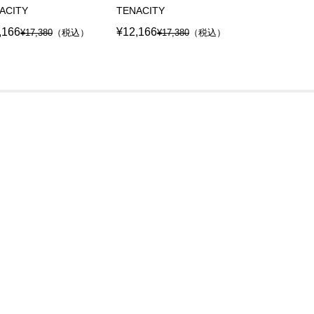
ACITY
TENACITY
TENACITY
,166
¥12,166
¥12,166
¥17,380
（税込）
¥17,380
（税込）
¥17,