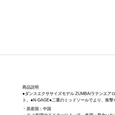
商品説明
●ダンスエクササイズモデル ZUMBA/ラテンエアロ/
ト。●N-GAGE●二重のミッドソールでより、衝
原産国
：
中国