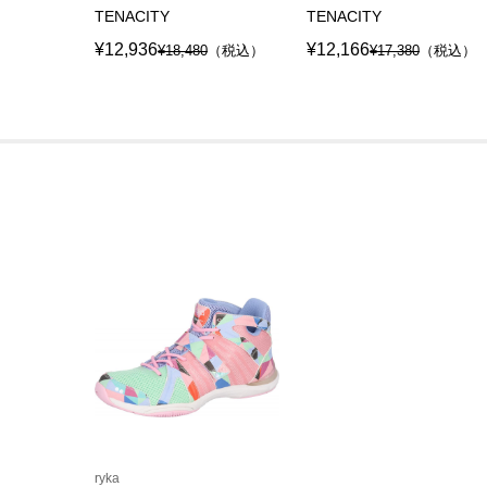
TENACITY
TENACITY
¥12,936
¥12,166
¥18,480
（税込）
¥17,380
（税込）
ryka