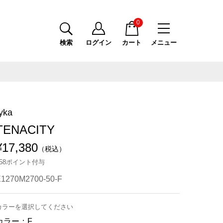
0
検索
ログイン
カート
メニュー
yka
TENACITY
¥17,380
（税込）
158ポイント付与
1270M2700-50-F
カラーを選択してください
カラー：
F