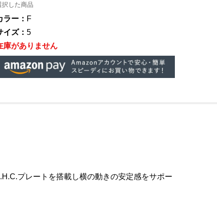
選択した商品
カラー：
F
サイズ：
5
在庫がありません
はI.H.C.プレートを搭載し横の動きの安定感をサポー