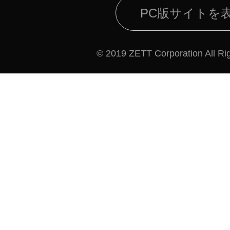
PC版サイトを
© 2019 ZETT Corporation All Ri