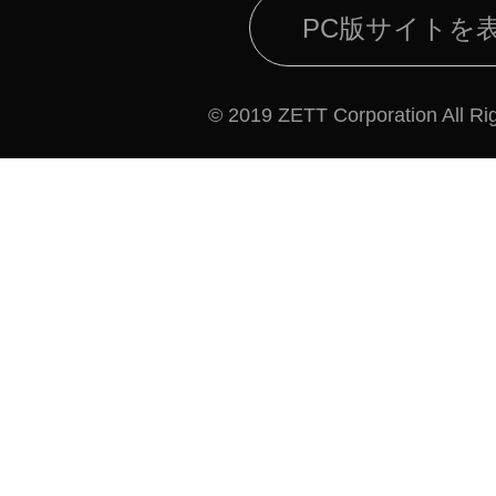
PC版サイトを
© 2019 ZETT Corporation All Ri