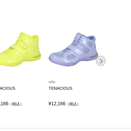
ryka
ryka
ACIOUS
TENACIOUS
TENACITY
,166
¥12,166
¥12,166
（税込）
（税込）
（税