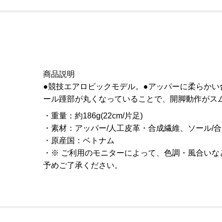
商品説明
●競技エアロビックモデル。●アッパーに柔らかい
ール踵部が丸くなっていることで、開脚動作がスム
重量
：
約186g(22cm/片足)
素材
：
アッパー/人工皮革・合成繊維、ソール/
原産国
：
ベトナム
※ ご利用のモニターによって、色調・風合い
予めご了承ください。