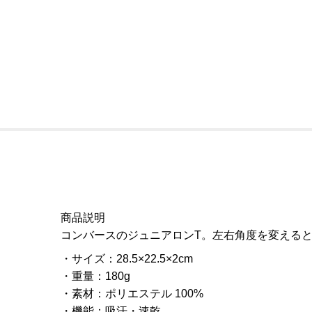
商品説明
コンバースのジュニアロンT。左右角度を変える
サイズ
：
28.5×22.5×2cm
重量
：
180g
素材
：
ポリエステル 100%
機能
：
吸汗・速乾