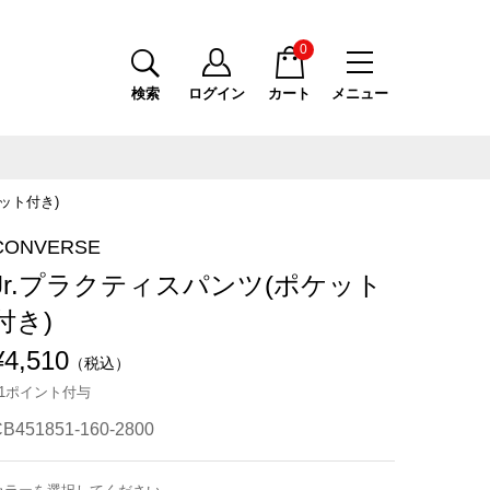
0
検索
ログイン
カート
メニュー
ット付き)
CONVERSE
Jr.プラクティスパンツ(ポケット
付き)
¥4,510
（税込）
41ポイント付与
B451851-160-2800