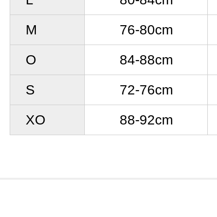
M
76-80cm
O
84-88cm
S
72-76cm
XO
88-92cm