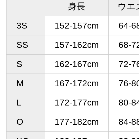
身長
ウエ
3S
152-157cm
64-6
SS
157-162cm
68-7
S
162-167cm
72-7
M
167-172cm
76-8
L
172-177cm
80-8
O
177-182cm
84-8